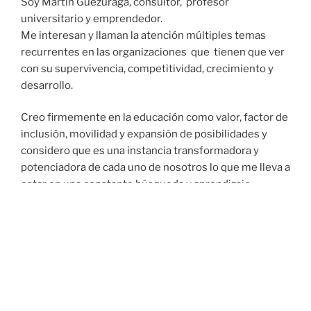
Soy Martín Guezuraga, consultor, profesor
universitario y emprendedor.
Me interesan y llaman la atención múltiples temas
recurrentes en las organizaciones que tienen que ver
con su supervivencia, competitividad, crecimiento y
desarrollo.
Creo firmemente en la educación como valor, factor de
inclusión, movilidad y expansión de posibilidades y
considero que es una instancia transformadora y
potenciadora de cada uno de nosotros lo que me lleva a
estar en una constante búsqueda y aprendizaje.
Trabajo principalmente con empresas medianas sin
por ello dejar de incursionar en emprendimientos y
grandes compañías nacionales e internacionales.
Mis áreas de especialización son la consultoría de
negocios y la educación ejecutiva enfocadas en la